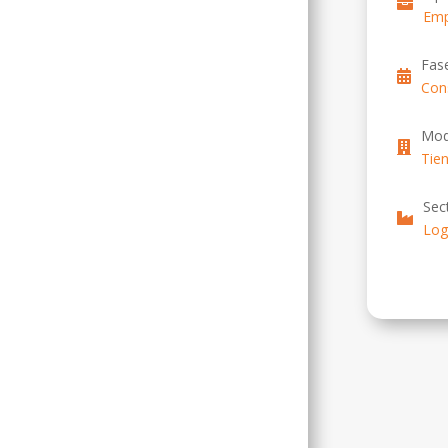
Emp
Fas
Con
Mod
Tien
Sec
Log