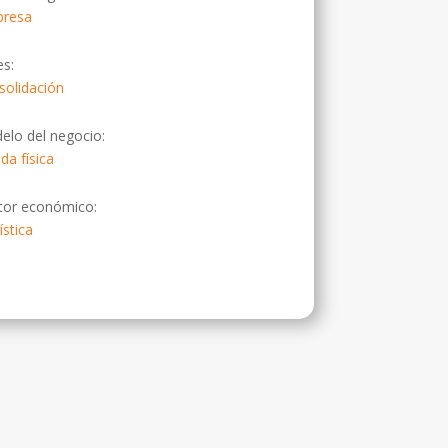
resa
es:
solidación
elo del negocio:
da física
tor económico:
ística