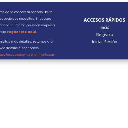
res dar a conocer tu negocio?
E3
te
 espacio que necesitas. Si buscas
ACCESOS RÁPIDOS
cionar tu marca personal, empresa
Inicio
icio,
regístrate aquí
.
Registro
Iniciar Sesión
cesitas más detalles, estamos a un
o de distancia: escríbenos
o@e3escueladeemprendimiento.com