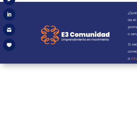
¿Quie
da el
promo
o serv
Si ne
corre
a
inf