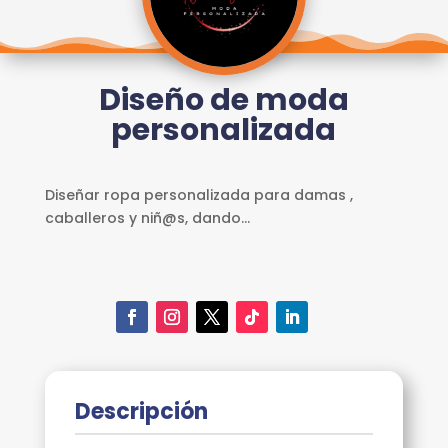
REGISTRO
INICIAR
SESIÓN
Diseño de moda
ESCUELA
E3
personalizada
SERVICIOS
Diseñar ropa personalizada para damas ,
caballeros y niñ@s, dando...
Descripción