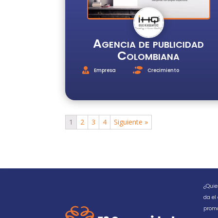
Agencia de publicidad
Colombiana
Empresa
Crecimiento
1
2
3
4
Siguiente »
¿Quie
da el
promo