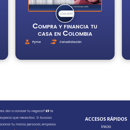
Compra y financia tu
casa en Colombia
Pyme
Consolidación
res dar a conocer tu negocio?
E3
te
 espacio que necesitas. Si buscas
ACCESOS RÁPIDOS
cionar tu marca personal, empresa
Inicio