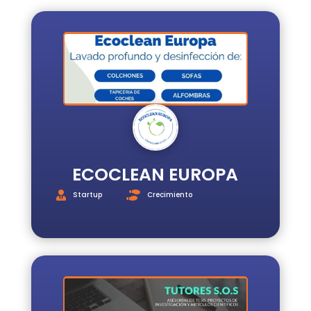
INICIO
REGISTRO
INICIAR
SESIÓN
ESCUELA
E3
SERVICIOS
ECOCLEAN EUROPA
Startup
Crecimiento