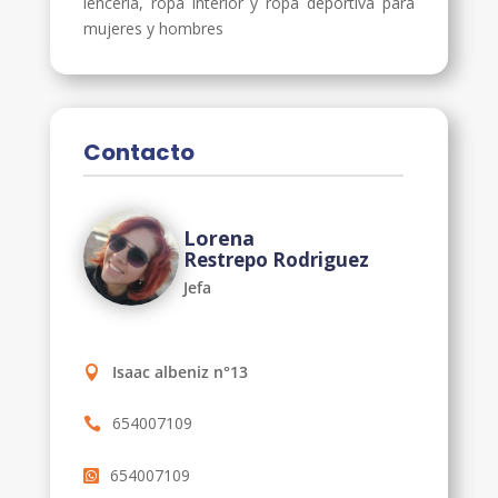
lencería, ropa interior y ropa deportiva para
mujeres y hombres
Contacto
Lorena
Restrepo Rodriguez
Jefa
Isaac albeniz n°13
654007109
654007109