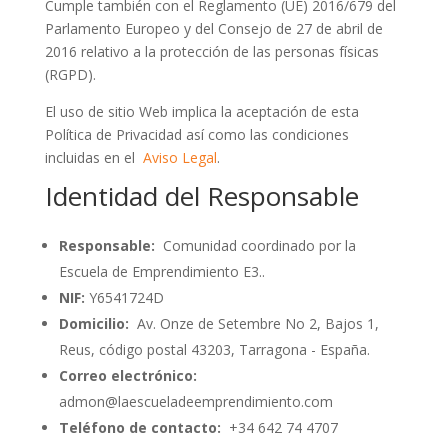
Cumple también con el Reglamento (UE) 2016/679 del
Parlamento Europeo y del Consejo de 27 de abril de
2016 relativo a la protección de las personas físicas
(RGPD).
El uso de sitio Web implica la aceptación de esta
Política de Privacidad así como las condiciones
incluidas en el
Aviso Legal
.
Identidad del Responsable
Responsable:
Comunidad coordinado por la
Escuela de Emprendimiento E3..
NIF:
Y6541724D
Domicilio:
Av. Onze de Setembre No 2, Bajos 1,
INICIO
Reus, código postal 43203, Tarragona - España.
REGISTRO
Correo electrónico:
INICIAR
admon@laescueladeemprendimiento.com
SESIÓN
Teléfono de contacto:
+34 642 74 4707