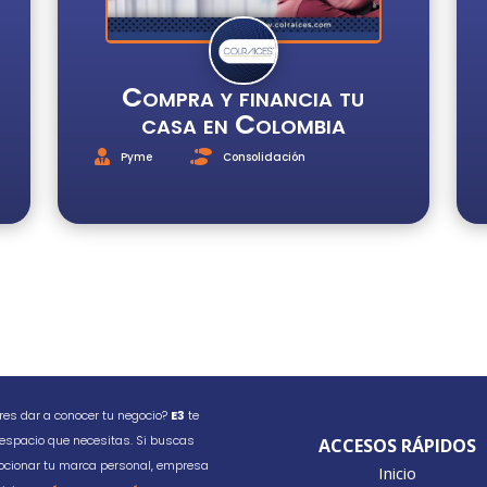
Compra y financia tu
casa en Colombia
Pyme
Consolidación
res dar a conocer tu negocio?
E3
te
 espacio que necesitas. Si buscas
ACCESOS RÁPIDOS
cionar tu marca personal, empresa
Inicio