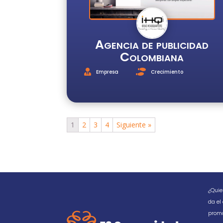
Agencia de publicidad
Colombiana
Empresa
Crecimiento
1
2
3
4
Siguiente »
¿Quie
da el
promo