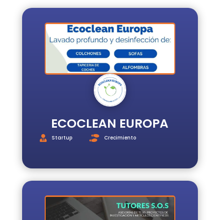
INICIO
REGISTRO
INICIAR
SESIÓN
ESCUELA
E3
SERVICIOS
ECOCLEAN EUROPA
Startup
Crecimiento