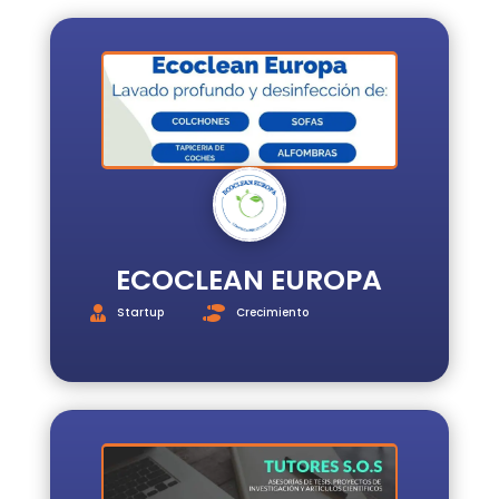
INICIO
REGISTRO
INICIAR
SESIÓN
ESCUELA
E3
SERVICIOS
ECOCLEAN EUROPA
Startup
Crecimiento