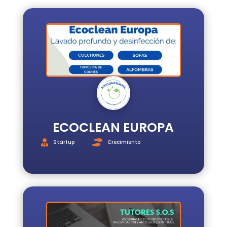
INICIO
REGISTRO
INICIAR
SESIÓN
ESCUELA
E3
SERVICIOS
ECOCLEAN EUROPA
Startup
Crecimiento