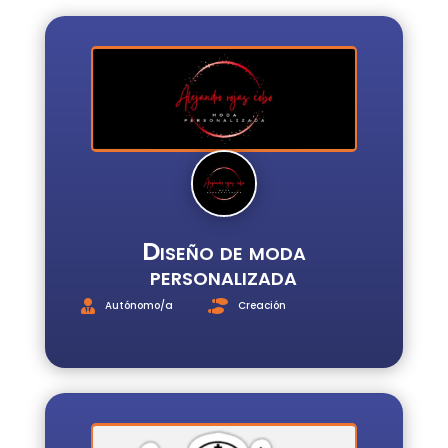
INICIO
REGISTRO
INICIAR
SESIÓN
ESCUELA
E3
SERVICIOS
Diseño de moda
personalizada
Autónomo/a
Creación